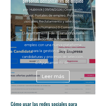
personas demandantes de empleo
por
Hubtrick
|
09/06/2026
|
Orientación
laboral
,
Portales de empleo
,
Proyectos
sociales
,
Reclutamiento y selección
,
Recursos humanos
| 0 Comentario
El Ayuntamiento de l'Eliana impulsa la
digitalización de sus servicios de
empleo con una nueva plataforma
para la gestión de ofertas,
candidaturas y procesos de selección.
El Ayuntamiento de...
Leer más
Cómo usar las redes sociales para