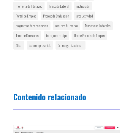
mentoría de liderazgo
Mercado Laboral
motivación
Portal de Empleo
Proceso de Evaluación
productividad
programas de capacitación
recursos humanos
Tendencias Laborales
Toma de Decisiones
trabajo en equipo
Uso de Portales de Empleo
ética.
éxito empresarial.
éxito organizacional.
Contenido relacionado