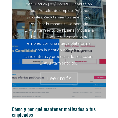
por
Hubtrick
|
09/06/2026
|
Orientación
laboral
,
Portales de empleo
,
Proyectos
sociales
,
Reclutamiento y selección
,
Recursos humanos
| 0 Comentario
El Ayuntamiento de l'Eliana impulsa la
digitalización de sus servicios de
empleo con una nueva plataforma
para la gestión de ofertas,
candidaturas y procesos de selección.
El Ayuntamiento de...
Leer más
Cómo y por qué mantener motivados a tus
empleados