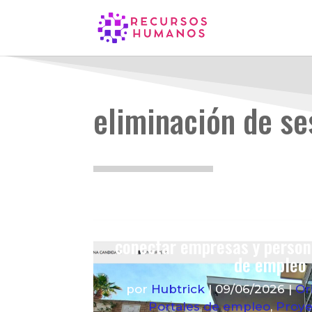
eliminación de s
Nuevo portal de empleo m
conectar empresas y perso
de empleo
por
Hubtrick
|
09/06/2026
|
Or
Portales de empleo
,
Proye