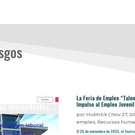
esgos
unicipal para
La Feria de Empleo “Talen
Impulso al Empleo Juvenil
nas demandantes
por
Hubtrick
|
Nov 27, 2
empleo
,
Recursos huma
ientación laboral
,
El 26 de noviembre de 2025, el Teatro 
ctos sociales
,