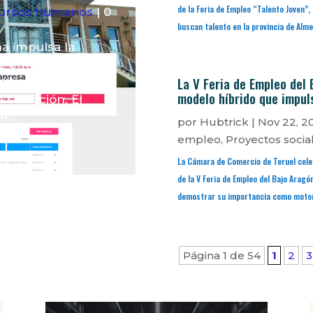
de la Feria de Empleo “Talento Joven”
ursos humanos
| 0
buscan talento en la provincia de Alme
na impulsa la
 de empleo con una
La V Feria de Empleo del 
tión de ofertas,
modelo híbrido que impuls
 selección. El
...
por
Hubtrick
|
Nov 22, 2
empleo
,
Proyectos socia
La Cámara de Comercio de Teruel cele
de la V Feria de Empleo del Bajo Aragó
demostrar su importancia como motor 
Página 1 de 54
1
2
3