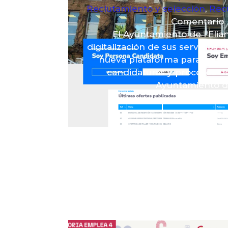
Reclutamiento y selección
,
Rec
Comentario
El Ayuntamiento de l'Elia
digitalización de sus servicios
nueva plataforma para la ges
candidaturas y procesos de
Ayuntamiento de
Leer más