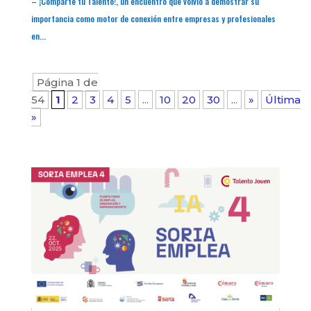
– ¡Comparte tu Talento!, un encuentro que volvió a demostrar su
importancia como motor de conexión entre empresas y profesionales
en...
Página 1 de
54
1
2
3
4
5
...
10
20
30
...
»
Última
»