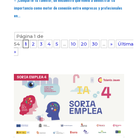
– ¡Comparte tu Talento!, un encuentro que volvió a demostrar su
importancia como motor de conexión entre empresas y profesionales
en...
Página 1 de
54
1
2
3
4
5
...
10
20
30
...
»
Última
»