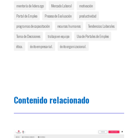
mentoría de liderazgo
Mercado Laboral
motivación
Portal de Empleo
Proceso de Evaluación
productividad
programas de capacitación
recursos humanos
Tendencias Laborales
Toma de Decisiones
trabajo en equipo
Uso de Portales de Empleo
ética.
éxito empresarial.
éxito organizacional.
Contenido relacionado