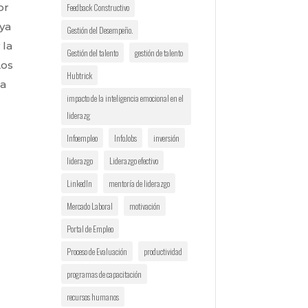
or
Feedback Constructivo
uya
Gestión del Desempeño.
 la
Gestión del talento
gestión de talento
Los
Hubtrick
da
impacto de la inteligencia emocional en el
liderazg
Infoempleo
InfoJobs
inversión
liderazgo
Liderazgo efectivo
LinkedIn
mentoría de liderazgo
Mercado Laboral
motivación
Portal de Empleo
Proceso de Evaluación
productividad
programas de capacitación
recursos humanos