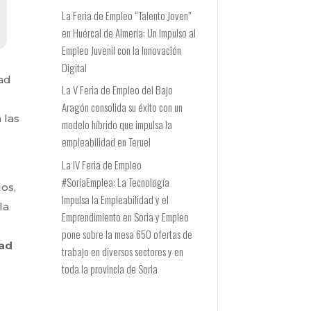
La Feria de Empleo “Talento Joven”
en Huércal de Almería: Un Impulso al
Empleo Juvenil con la Innovación
Digital
ad
La V Feria de Empleo del Bajo
Aragón consolida su éxito con un
 las
modelo híbrido que impulsa la
empleabilidad en Teruel
La IV Feria de Empleo
#SoriaEmplea: La Tecnología
os,
Impulsa la Empleabilidad y el
la
Emprendimiento en Soria y Empleo
pone sobre la mesa 650 ofertas de
dad
trabajo en diversos sectores y en
toda la provincia de Soria