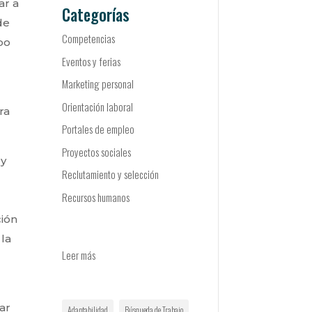
ar a
Categorías
de
Competencias
po
Eventos y ferias
Marketing personal
Orientación laboral
ra
Portales de empleo
Proyectos sociales
 y
Reclutamiento y selección
Recursos humanos
ción
 la
:
Leer más
Las
competencias
más
ar
Adaptabilidad
Búsqueda de Trabajo