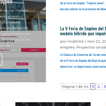
mpleo
de la Feria de Empleo “Talento Joven”
buscan talento en la provincia de Alme
ón laboral
,
Portales
eclutamiento y
 0 Comentario
La V Feria de Empleo del 
 la digitalización
modelo híbrido que impuls
a nueva plataforma
turas y procesos de
por
Hubtrick
|
Nov 22, 2
to de...
empleo
,
Proyectos socia
La Cámara de Comercio de Teruel cele
de la V Feria de Empleo del Bajo Aragó
demostrar su importancia como motor 
Página 1 de 54
1
2
3