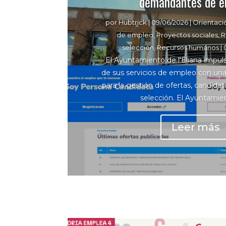
demandantes de e
por
Hubtrick
|
09/06/2026
|
Orientaci
de empleo
,
Proyectos sociales
,
R
selección
,
Recursos humanos
|
El Ayuntamiento de l'Eliana impulsa
de sus servicios de empleo con un
para la gestión de ofertas, candida
selección. El Ayuntamien
Leer más