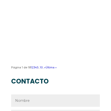
El próximo 15 de mayo, el Polideportivo
de Sant Joan d´Alacant , se acogerá el
evento JOBDAY, organizado por la
empresa especializada en tecnologías
para el empleo Hubtrick, dando apoyo a
la innovadora iniciativa del Ayuntamiento
de Sant Joan d'Alacant, con el...
Página 1 de 18
1
2
3
4
5
...
10
...
»
Última »
CONTACTO