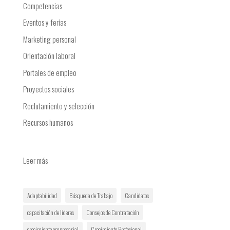
Competencias
Eventos y ferias
Marketing personal
Orientación laboral
Portales de empleo
Proyectos sociales
Reclutamiento y selección
Recursos humanos
:
Leer más
El
Poder
Adaptabilidad
Búsqueda de Trabajo
Candidatos
de
las
capacitación de líderes
Consejos de Contratación
Plataformas
crecimiento empresarial
Crecimiento Profesional