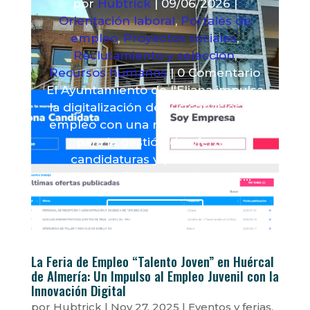
por
Hubtrick
|
09/06/2026
|
Orientación laboral
,
Portales de
empleo
,
Proyectos sociales
,
Reclutamiento y selección
,
Recursos humanos
| 0 Comentario
El Ayuntamiento de l'Eliana impulsa
la digitalización de sus servicios de
empleo con una nueva plataforma
para la gestión de ofertas,
candidaturas y procesos de
selección. El Ayuntamiento de...
Leer más
La Feria de Empleo “Talento Joven” en Huércal
de Almería: Un Impulso al Empleo Juvenil con la
Innovación Digital
por
Hubtrick
|
Nov 27, 2025
|
Eventos y ferias
,