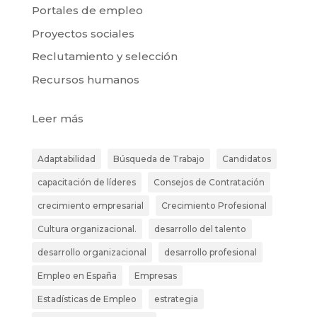
Portales de empleo
Proyectos sociales
Reclutamiento y selección
Recursos humanos
:
Leer más
Softwares
de
Adaptabilidad
Búsqueda de Trabajo
Candidatos
Gestión:
capacitación de líderes
Consejos de Contratación
Un
Impulso
crecimiento empresarial
Crecimiento Profesional
Clave
Cultura organizacional.
desarrollo del talento
para
desarrollo organizacional
desarrollo profesional
el
Empleo en España
Éxito
Empresas
de
Estadísticas de Empleo
estrategia
las