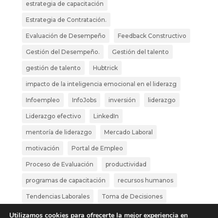
estrategia de capacitación
PYMES
Estrategia de Contratación.
en
la
Evaluación de Desempeño
Feedback Constructivo
Reducción
Gestión del Desempeño.
Gestión del talento
de
gestión de talento
Hubtrick
Costes
impacto de la inteligencia emocional en el liderazg
Infoempleo
InfoJobs
inversión
liderazgo
Liderazgo efectivo
LinkedIn
mentoría de liderazgo
Mercado Laboral
motivación
Portal de Empleo
Proceso de Evaluación
productividad
programas de capacitación
recursos humanos
Tendencias Laborales
Toma de Decisiones
trabajo en equipo
Uso de Portales de Empleo
Utilizamos cookies para ofrecerte la mejor experiencia en