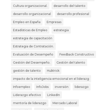
entrevista
Cultura organizacional.
desarrollo del talento
de
desarrollo organizacional
desarrollo profesional
trabajo
Empleo en España
Empresas
Estadísticas de Empleo
estrategia
estrategia de capacitación
Estrategia de Contratación.
Evaluación de Desempeño
Feedback Constructivo
Gestión del Desempeño.
Gestión del talento
gestión de talento
Hubtrick
impacto de la inteligencia emocional en el liderazg
Infoempleo
InfoJobs
inversión
liderazgo
Liderazgo efectivo
LinkedIn
mentoría de liderazgo
Mercado Laboral