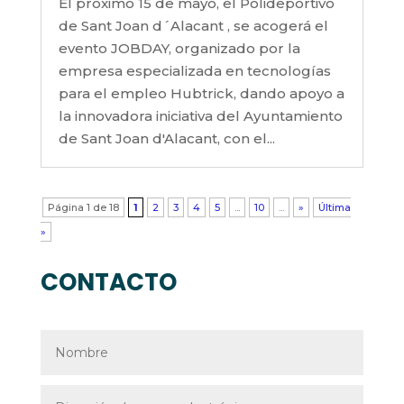
El próximo 15 de mayo, el Polideportivo
de Sant Joan d´Alacant , se acogerá el
evento JOBDAY, organizado por la
empresa especializada en tecnologías
para el empleo Hubtrick, dando apoyo a
la innovadora iniciativa del Ayuntamiento
de Sant Joan d'Alacant, con el...
Página 1 de 18
1
2
3
4
5
...
10
...
»
Última
»
CONTACTO