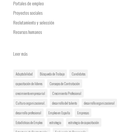
Portales de empleo
Proyectos sociales
Reclutamiento y selección
Recursos humanos
:
Leer más
¿Qué
hacer
Adaptabilidad
Búsqueda de Trabajo
Candidatos
antes
y
capacitación de líderes
Consejos de Contratación
después
crecimiento empresarial
Crecimiento Profesional
de
Cultura organizacional.
desarrollo del talento
desarrollo organizacional
una
entrevista
desarrollo profesional
Empleo en España
Empresas
de
Estadísticas de Empleo
estrategia
estrategia de capacitación
trabajo?