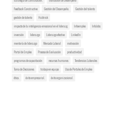
Estrategia de Contratación.
Evaluación de Desempeño
Feedback Constructivo
Gestión del Desempeño.
Gestión del talento
gestión de talento
Hubtrick
impacto de la inteligencia emocional en el liderazg
Infoempleo
InfoJobs
inversión
liderazgo
Liderazgo efectivo
LinkedIn
mentoría de liderazgo
Mercado Laboral
motivación
Portal de Empleo
Proceso de Evaluación
productividad
programas de capacitación
recursos humanos
Tendencias Laborales
Toma de Decisiones
trabajo en equipo
Uso de Portales de Empleo
ética.
éxito empresarial.
éxito organizacional.