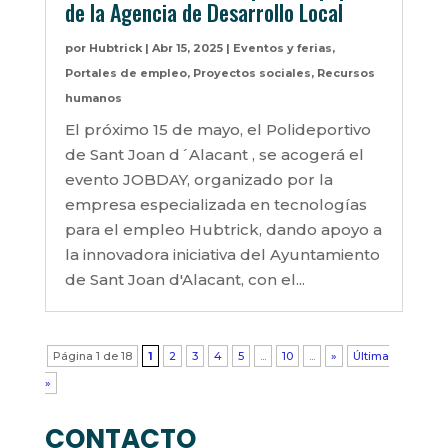
de la Agencia de Desarrollo Local
por
Hubtrick
|
Abr 15, 2025
|
Eventos y ferias
,
Portales de empleo
,
Proyectos sociales
,
Recursos
humanos
El próximo 15 de mayo, el Polideportivo
de Sant Joan d´Alacant , se acogerá el
evento JOBDAY, organizado por la
empresa especializada en tecnologías
para el empleo Hubtrick, dando apoyo a
la innovadora iniciativa del Ayuntamiento
de Sant Joan d'Alacant, con el...
Página 1 de 18
1
2
3
4
5
...
10
...
»
Última
»
CONTACTO