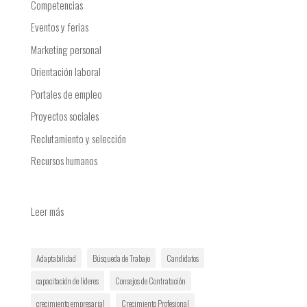
Competencias
Eventos y ferias
Marketing personal
Orientación laboral
Portales de empleo
Proyectos sociales
Reclutamiento y selección
Recursos humanos
:
Leer más
Reinventando
la
Adaptabilidad
Búsqueda de Trabajo
Candidatos
forma
de
capacitación de líderes
Consejos de Contratación
reclutar
crecimiento empresarial
Crecimiento Profesional